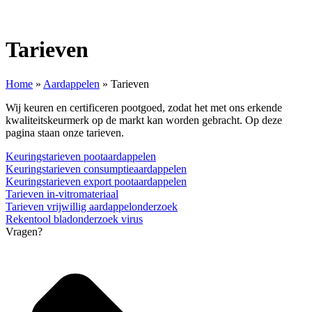
Tarieven
Home
»
Aardappelen
»
Tarieven
Wij keuren en certificeren pootgoed, zodat het met ons erkende
kwaliteitskeurmerk op de markt kan worden gebracht. Op deze
pagina staan onze tarieven.
Keuringstarieven pootaardappelen
Keuringstarieven consumptieaardappelen
Keuringstarieven export pootaardappelen
Tarieven in-vitromateriaal
Tarieven vrijwillig aardappelonderzoek
Rekentool bladonderzoek virus
Vragen?