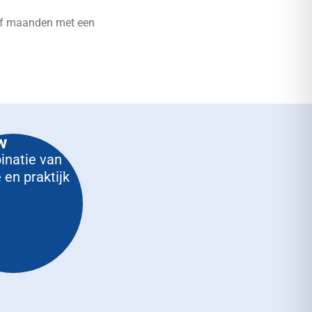
 of maanden met een
w
natie van
 en praktijk