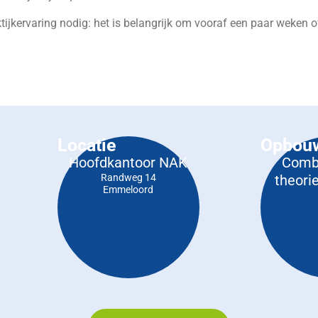
ktijkervaring nodig: het is belangrijk om vooraf een paar weken
Locatie
Opbou
Hoofdkantoor NAK
Combi
Randweg 14
theorie
Emmeloord