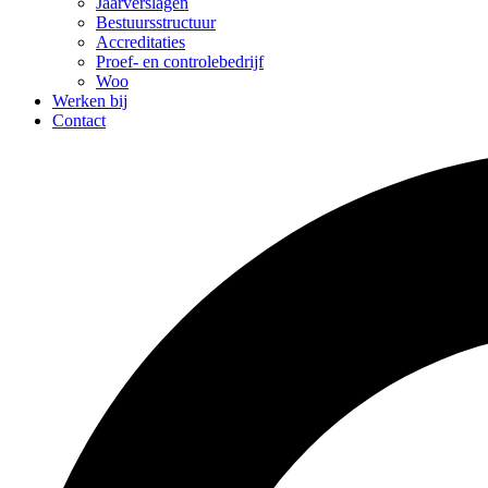
Jaarverslagen
Bestuursstructuur
Accreditaties
Proef- en controlebedrijf
Woo
Werken bij
Contact