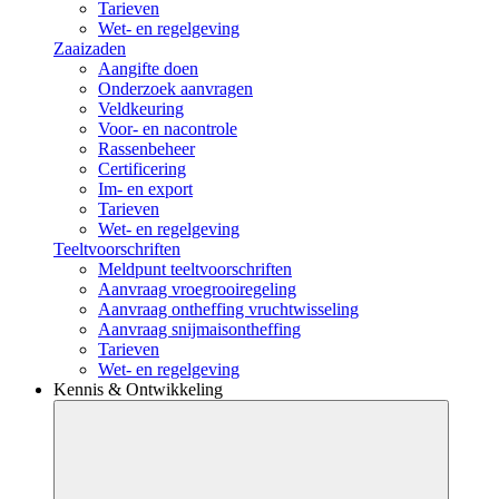
Tarieven
Wet- en regelgeving
Zaaizaden
Aangifte doen
Onderzoek aanvragen
Veldkeuring
Voor- en nacontrole
Rassenbeheer
Certificering
Im- en export
Tarieven
Wet- en regelgeving
Teeltvoorschriften
Meldpunt teeltvoorschriften
Aanvraag vroegrooiregeling
Aanvraag ontheffing vruchtwisseling
Aanvraag snijmaisontheffing
Tarieven
Wet- en regelgeving
Kennis & Ontwikkeling