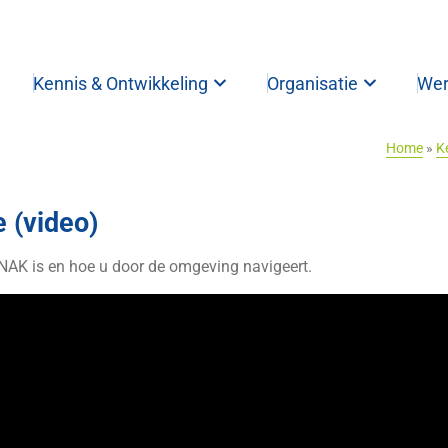
Kennis & Ontwikkeling
Organisatie
Wer
Home
»
K
e (video)
nNAK is en hoe u door de omgeving navigeert.