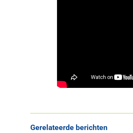
Gerelateerde berichten