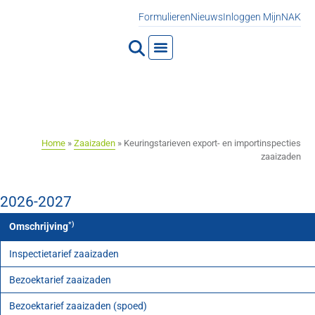
Formulieren
Nieuws
Inloggen MijnNAK
Keuringstarieven export- en
importinspecties zaaizaden
Home
»
Zaaizaden
»
Keuringstarieven export- en importinspecties
zaaizaden
2026-2027
*)
Omschrijving
Inspectietarief zaaizaden
Bezoektarief zaaizaden
Bezoektarief zaaizaden (spoed)