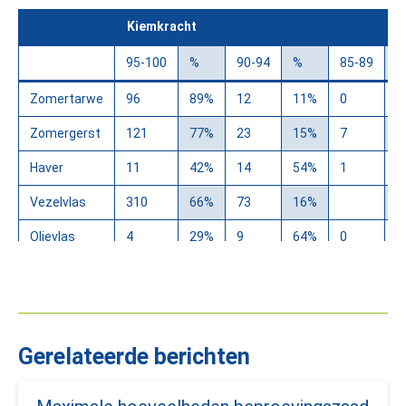
Kiemkracht
95-100
%
90-94
%
85-89
%
Zomertarwe
96
89%
12
11%
0
0
Zomergerst
121
77%
23
15%
7
4
Haver
11
42%
14
54%
1
4
Vezelvlas
310
66%
73
16%
Olievlas
4
29%
9
64%
0
0
Gele erwt
22
55%
8
20%
2
5
Stambonen
9
30%
2
7%
7
2
Veldbonen
7
33%
10
48%
1
5
Gerelateerde berichten