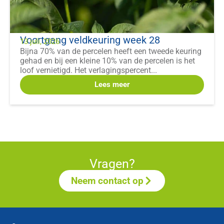
Voortgang veldkeuring week 28
13 juli, 2026
Bijna 70% van de percelen heeft een tweede keuring
gehad en bij een kleine 10% van de percelen is het
loof vernietigd. Het verlagingspercent...
Lees meer
Vragen?
Neem contact op