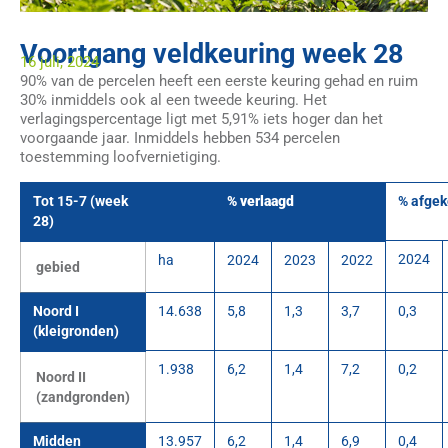
Voortgang veldkeuring week 28
16 juli, 2024
90% van de percelen heeft een eerste keuring gehad en ruim
30% inmiddels ook al een tweede keuring. Het
verlagingspercentage ligt met 5,91% iets hoger dan het
voorgaande jaar. Inmiddels hebben 534 percelen
toestemming loofvernietiging.
Tot 15-7 (week
% verlaagd
% afgek
28)
2024
ha
2024
2023
2022
gebied
Noord I
14.638
5,8
1,3
3,7
0,3
(kleigronden)
1.938
6,2
1,4
7,2
0,2
Noord II
(zandgronden)
Midden
13.957
6,2
1,4
6,9
0,4