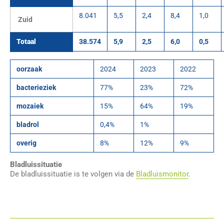
8.041
5,5
2,4
8,4
1,0
Zuid
T​otaal
38.574
5,9
2,5
6,0
0,5
oorzaak
2024
2023
2022
bacterieziek
77%
23%
72%
mozaiek
15%
64%
19%
bladrol
0,4%
1%
overig
8%
12%
9%
Bladluissituatie
De bladluissituatie is te volgen via de
Bladluismonitor
.