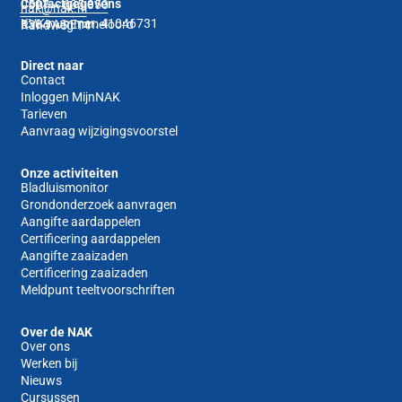
Contactgegevens
0527 – 635 350
nak@nak.nl
KVK-nummer: 41046731
8304 AS Emmeloord
Randweg 14
Direct naar
Contact
Inloggen MijnNAK
Tarieven
Aanvraag wijzigingsvoorstel
Onze activiteiten
Bladluismonitor
Grondonderzoek aanvragen
Aangifte aardappelen
Certificering aardappelen
Aangifte zaaizaden
Certificering zaaizaden
Meldpunt teeltvoorschriften
Over de NAK
Over ons
Werken bij
Nieuws
Cursussen