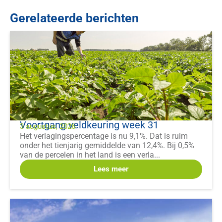
Gerelateerde berichten
Voortgang veldkeuring week 31
3 augustus, 2026
Het verlagingspercentage is nu 9,1%. Dat is ruim
onder het tienjarig gemiddelde van 12,4%. Bij 0,5%
van de percelen in het land is een verla...
Lees meer